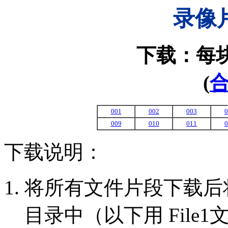
录像
下载：每块
(
001
002
003
0
009
010
011
0
下载说明：
将所有文件片段下载后
目录中（以下用 File