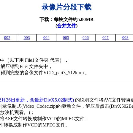
录像片分段下载
下载：每块文件约5.00MB
(
合并文件
)
002
003
004
005
006
007
008
以下用 File1文件夹 代表），
at解压缩到File1文件夹中，
即可得到完整的音像文件VCD_part3_512k.rm 。
年12月26日更新，含最新DivX5.02制式)
的说明文件将AVI文件转换成
别录像制式(Video_Codec.zip)的驱动文件，解压后点击(DivX
放映机观看。)；
将ASF文件转换成制作VCD的MPEG文件；
件转换成制作VCD的MPEG文件。