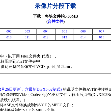
录像片分段下载
下载：每块文件约5.00MB
(
合并文件
)
002
003
004
005
006
007
010
011
012
013
014
015
以下用 File1文件夹 代表），
at解压缩到File1文件夹中，
即可得到完整的音像文件VCD_part4_512k.rm 。
年12月26日更新，含最新DivX5.02制式)
的说明文件将AVI文件转换成
别录像制式(Video_Codec.zip)的驱动文件，解压后点击(DivX
放映机观看。)；
将ASF文件转换成制作VCD的MPEG文件；
件转换成制作VCD的MPEG文件。